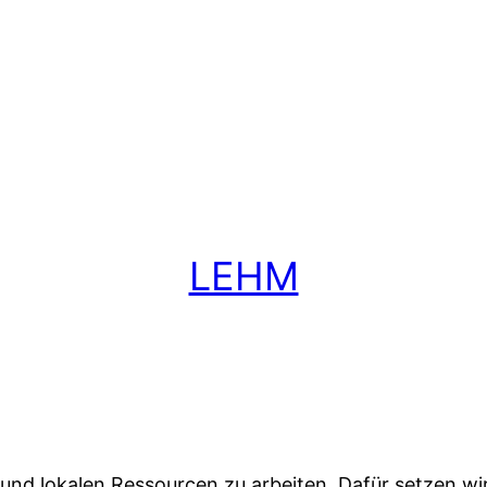
LEHM
en und lokalen Ressourcen zu arbeiten. Dafür setzen w